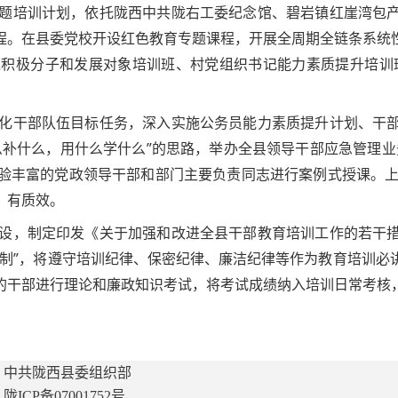
题培训计划，依托陇西中共陇右工委纪念馆、碧岩镇红崖湾包
程。在县委党校开设红色教育专题课程，开展全周期全链条系统
积极分子和发展对象培训班、村党组织书记能力素质提升培训班
化干部队伍目标任务，深入实施公务员能力素质提升计划、干
补什么，用什么学什么”的思路，举办全县领导干部应急管理业务
验丰富的党政领导干部和部门主要负责同志进行案例式授课。上
、有质效。
设，制定印发《关于加强和改进全县干部教育培训工作的若干
机制”，将遵守培训纪律、保密纪律、廉洁纪律等作为教育培训必
的干部进行理论和廉政知识考试，将考试成绩纳入培训日常考核
：中共陇西县委组织部
ICP备07001752号