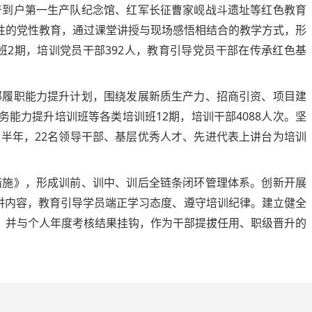
产到户第一生产队纪念馆、红军长征曹家岘战斗遗址等红色教育
性的党性教育，通过课堂讲授与现场感悟相结合的教学方式，形
2期，培训党员干部392人，教育引导党员干部在传承红色基
部履职能力提升计划，围绕发展新质生产力、招商引资、项目建
能力提升培训班等各类培训班12期，培训干部4088人次。坚
半年，22名领导干部、基层优秀人才、先进代表上讲台为培训
措施》，形成训前、训中、训后全链条闭环管理体系。创新开展
讲内容，教育引导学员端正学习态度、遵守培训纪律。建立健全
，并与个人年度考核结果挂钩，作为干部提拔任用、职级晋升的