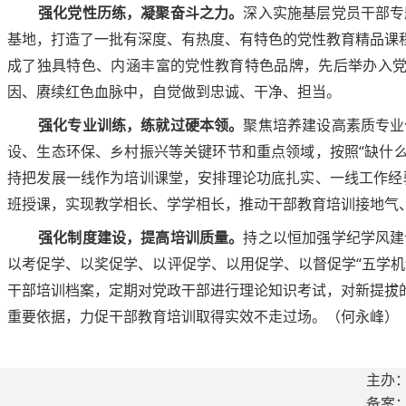
强化党性历练，凝聚奋斗之力。
深入实施基层党员干部专
基地，打造了一批有深度、有热度、有特色的党性教育精品课
成了独具特色、内涵丰富的党性教育特色品牌，先后举办入党
因、赓续红色血脉中，自觉做到忠诚、干净、担当。
强化专业训练，练就过硬本领。
聚焦培养建设高素质专业
设、生态环保、乡村振兴等关键环节和重点领域，按照“缺什么
持把发展一线作为培训课堂，安排理论功底扎实、一线工作经
班授课，实现教学相长、学学相长，推动干部教育培训接地气
强化制度建设，提高培训质量。
持之以恒加强学纪学风建
以考促学、以奖促学、以评促学、以用促学、以督促学“五学
干部培训档案，定期对党政干部进行理论知识考试，对新提拔
重要依据，力促干部教育培训取得实效不走过场。（何永峰）
主办
备案：陇