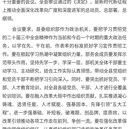
十分重要的会议。全会审议通过的《决定》，是新时代新征程
上推动全面深化改革向广度和深度进军的总动员、总部署、总
纲领。
会议要求，县委组织部作为政治机关，要把学习贯彻党
的二十届三中全会精神作为当前和今后一个时期的重大政治任
务，以学在先、干在前、作表率的标准抓好学习宣传贯彻工
作。要在掀起学习热潮中凝聚组织力量，部务会成员要发挥示
范带头作用，坚持先学一步、学深一层，部机关全体干部要主
动学习、主动研究，结合工作实际认真领悟，带动全县党组织
和党员干部不断把学习引向深入。同时，要突出抓好党员、干
部、人才教育培训，对全县各级党员、干部、人才进行全覆盖
轮训培训。要在融入改革大局中作出组织贡献，扎实推进凝心
铸魂、选贤任能、人才赋能、强基固本、先锋引领“五大工
程”，进一步强基础、补短板、破难题、创品牌、提质效，以
改革引领推动各项工作走在前列、争创一流。要在强化改革保