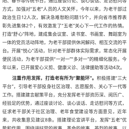
阳、春节等传统节日，通过座谈讨论、谈心谈话、走访慰问等
方式，加强对“五老”人员的人文关怀，今年以来，为老干部过
政治生日12人次，解决急难愁盼问题15个，并向省市推荐表
彰先进集体2个，有效激发了“五老”关心下一代工作的热情。
打造“舒心”阵地，建成集会议室、读书室、书画室、舞蹈室为
一体的党员活动阵地，为老干部提供休闲解闷、相互交流的平
台。开展“悦心”活动，针对老干部群体实际需求，常态化开展
便民活动，为老干部提供“一对一”“多对一”的精细化服务。今
年以来，已开展爱心义剪、健康义诊、法律援助等活动4次。
注重作用发挥，打造老有所为“聚能环”。
积极搭建“三大
平台”，引导老干部投身社区治理、志愿服务、关心下一代等
工作。搭建建言献策平台，充分发挥老干部资历深、阅历广、
经验足的优势，通过座谈讨论、谈心谈话、走访慰问等方式，
征求老干部关于社区治理、老年食堂建设等方面意见，近年
来，共收集意见建议8条。搭建理论宣讲平台，发挥“五老”优
势和作用，围绕讲好党的故事、革命的故事、英烈的故事，以