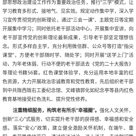
部思想政治建设工作作为重要政治任务，推行“三学”模式，让
学习教育多形式、接地气、见实效。规定动作集中学，深入学
习宣传贯彻党的创新理论，通过“三会一课”、主题党日等定期
开展集中学习；同时依托老干部活动中心，开展集中宣讲，向
老干部宣传党的创新理论最新成果，引导老干部坚定理想信
念。形式多样自主学，充分利用微信群、公众号等打造“指尖
课堂”，方便老干部随时学、随处学；同时开展“送学上门”活
动，为年老体弱、行动不便的老干部送去《党的二十大报告》
等理论书籍56套。红色课堂体验学，充分运用本地丰富的红
色资源，大力开展政治忠诚教育和党性教育，先后组织老干部
到中共陇西陇右工委纪念馆、文峰镇郭化如纪念亭等县内红色
教育基地接受红色洗礼、提升党性修养。
注重精细服务，构筑老有所乐“幸福圈”。
强化人文关怀，
创新“三心”式服务，切实提升老干部的获得感、幸福感和安全
感。落实“安心”政策，建立健全激励关怀机制，在端午、重