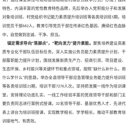
特色、内涵丰富的党性教育特色品牌，先后举办入党积极分子和发展
对象培训班、村党组织书记能力素质提升培训班
等各类培训班
期，培
5
训党员干部
人，教育引导党员干部在传承红色基因、赓续红色血脉
662
中，自觉做到忠诚、干净、担当。
锚定需求导向
“落脚点”，“靶向发力”提升素能。
聚焦培养建设高素
质专业化干部队伍目标任务，深入实施公务员能力素质提升计划、干
部履职能力提升计划，围绕发展新质生产力、招商引资、项目建设、
生态环保、乡村振兴等关键环节和重点领域，按照
“缺什么补什么，用
什么学什么”的思路，举办全县领导干部应急管理业务能力提升培训班
等各类培训班
期，培训干部
人次。坚持把发展一线作为培训课
21
7276
堂，安排理论功底扎实、一线工作经验丰富的党政领导干部和部门主
要负责同志进行案例式授课。
名领导干部、基层优秀人才、先进代
32
表上讲台为培训班授课，实现教学相长、学学相长，推动干部教育培
训接地气、有质效。