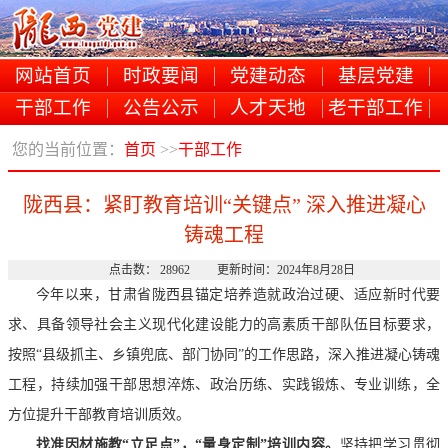
网站首页
时政要闻
党建动态
基层党建
干部工作
公告公示
人才天地
老干部工作
您的当前位置：
首页
>>
干部工作
陇西县：紧盯教育培训“关键点” 深入推进凝心
铸魂工程
点击数： 28962 更新时间：2024年8月28日
今年以来，
甘肃省
陇西县锚定
培养造就政治过硬、适应新时代要
求、具备领导社会主义现代化建设能力的高素质干部队伍目标
要求，
按照
“县级抓主、乡镇兜底、部门协同”的工作思路，
深入推进凝心铸魂
工程，
持续加强干部思想淬炼、政治历练、实践锻炼、专业训练，全
方位
提升干部教育培训质效。
找准因材施教
“立足点”，“量身定制”培训内容。
坚持把学习贯彻