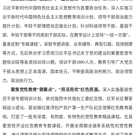
习近平新时代中国特色社会主义思想作为首要政治任务，深入实施习
近平新时代中国特色社会主义思想教育培训计划、领导干部政治能力
提升计划、年轻干部理想信念强化计划，针对科级领导干部、基层干
部、年轻干部等不同类别干部实际，在教学设计上坚持
“一班一方案”，
量身定制“专属课程”。采取专题讲座、业务辅导、典型引路、现场观摩
等方式，先后举办学习贯彻习近平总书记关于党的建设的重要思想专
题培训班等各类培训班
期，培训干部
人次，教育引导广大党员
13
1880
干部从思想上正本清源、固本培元，不断提高政治判断力、政治领悟
力、政治执行力。
聚焦党性教育
“侧重点”，“用活用优”红色资源。
深入实施基层党
员干部专题培训计划，依托陇西中共陇右工委纪念馆、红军长征曹家
岘战斗遗址、碧岩镇红崖湾包产到户第一生产队纪念馆等红色教育基
地，打造了一批有深度、有热度、有特色的党性教育精品课程。在县
委党校开设红色教育专题课程，开展全周期全链条系统性的党性教
育，通过课堂讲授与现场感悟相结合的
情景式
教学方式，形成了独具