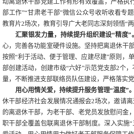
动离退休干部党建工作有形有效覆盖，
严格执
部工作
”“
甘肃老干部
”
微信公众号收听收看专题
教育片
2
场次，教育引导广大老同志深刻领悟
“
两
汇
聚银发力量，
持续
提升组织建设
“
精度
”
心，完善各功能室硬件设施。
坚持把离退休干
按照
“
利于活动、便于管理、应建尽建
”
原则，
部创建活动，
创建市级
“
六好
”
示范党支部
2
个
，
量，不断推进支部联络员队伍建设，
严格
落实
用心用情关爱
，
持续
提升服务管理
“
温度
”
休干部经济社会发展情况通报会
2
场次，邀请离
的
离
退
休干部，为
老干部、老党员
发放慰问金
职干部全覆盖包联离退休干部制度。
深入实施