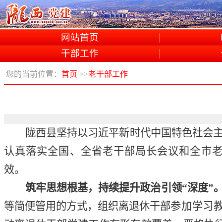
网站首页
干部工作
您的当前位置：
首页
>>
老干部工作
陇西
县
坚持以习近平新时代中国特色社会
认真落实全国、全省老干部局长会议和全市
效。
筑牢
思想
根基，
持续
提升政治引领
“
深度
”
等
简便管用的
方式，
组织离退休干部
参加学习