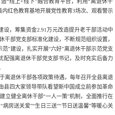
打造
“
线上
+
线下
”
融合教育平台，利用
“
离退休干
县内红色教育基地开展党性教育
3
场次、观看警示
建设，
筹集资金
2.91
万元改造提升老干部活动中
休干部党支部标准化建设，不断规范组织设置，
示范”建设，扎实开展“六好”离退休干部示范党支
优配强离退休干部党支部书记，及时充实后备力
。
于离退休干部各项政策待遇，
每
年召开全县离退
由县四大家领导带队看望
新中国成立前参加革命
建立健全离休干部
“
一人一策
”
机制，全面推行在
、
“
病房送关爱
”“
生日
三送
”“
节日送温馨
”
等暖心关