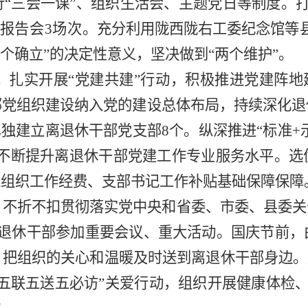
行
“
三会一课
”
、
组织生活会、
主题党日等制度
。
报告会
3
场次。
充分
利用陇西陇右工委纪念馆
等
个确立
”
的决定性意义，坚决做到
“
两个维护
”
。
。
扎实开展
“党建共建”行动
，
积极推进党建阵地
部党组织建设纳入党的建设总体布局，持续深化退
单独建立离退休干部党支部
8
个。纵深推进“标准
+
不断提
升
离退休干部党建工作专业服务
水平
。
选
党组织工作经费、支部书记工作补贴基础保障
保障
。
不折不扣贯彻落实党中央和省委、市委、县委关
退休干部参加重要会议、重
大
活动。
国庆节前，
，把组织的关心和温暖及时送到离退休干部身边。
“五联五送五必访”关爱行动
，
组织开展健康
体检