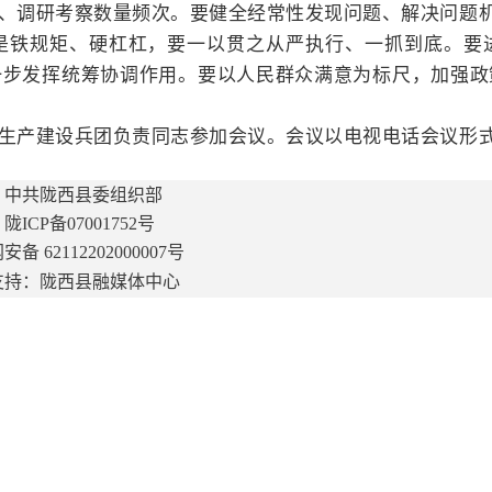
、调研考察数量频次。要健全经常性发现问题、解决问题机
是铁规矩、硬杠杠，要一以贯之从严执行、一抓到底。
要
一步发挥统筹协调作用。要以人民群众满意为标尺，加强政
产建设兵团负责同志参加会议。会议以电视电话会议形
：中共陇西县委组织部
ICP备07001752号
网安备
62112202000007
号
支持：陇西县融媒体中心